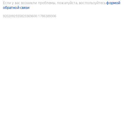
Если у вас возникли проблемы, пожалуйста, воспользуйтесь
формой
обратной связи
9202092555823369600
:
1786389306