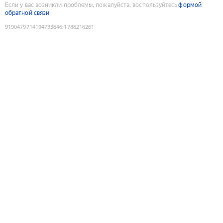
Если у вас возникли проблемы, пожалуйста, воспользуйтесь
формой
обратной связи
9190479714194733646
:
1786216261