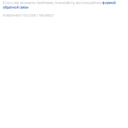
Если у вас возникли проблемы, пожалуйста, воспользуйтесь
формой
обратной связи
9188504405115312358
:
1786186827