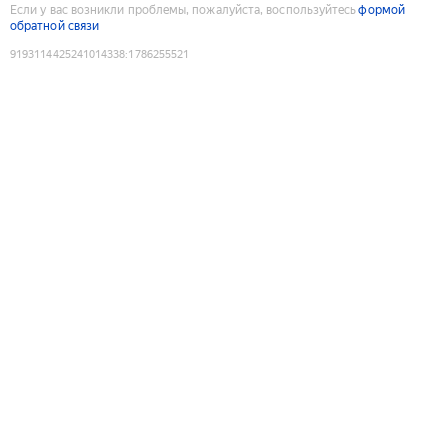
Если у вас возникли проблемы, пожалуйста, воспользуйтесь
формой
обратной связи
9193114425241014338
:
1786255521