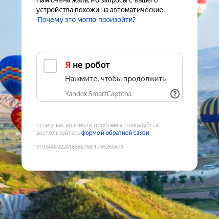
Нам очень жаль, но запросы с вашего
устройства похожи на автоматические.
Почему это могло произойти?
Я не робот
Нажмите, чтобы продолжить
Yandex SmartCaptcha
Если у вас возникли проблемы, пожалуйста,
воспользуйтесь
формой обратной связи
9193446922416565768
:
1786260476