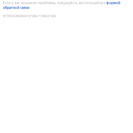
Если у вас возникли проблемы, пожалуйста, воспользуйтесь
формой
обратной связи
9178743890944737266
:
1786041384