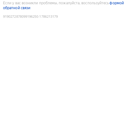
Если у вас возникли проблемы, пожалуйста, воспользуйтесь
формой
обратной связи
9190272878099196250
:
1786213179