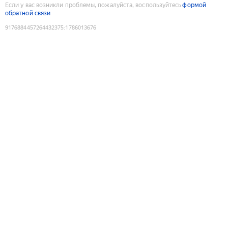
Если у вас возникли проблемы, пожалуйста, воспользуйтесь
формой
обратной связи
9176884457264432375
:
1786013676