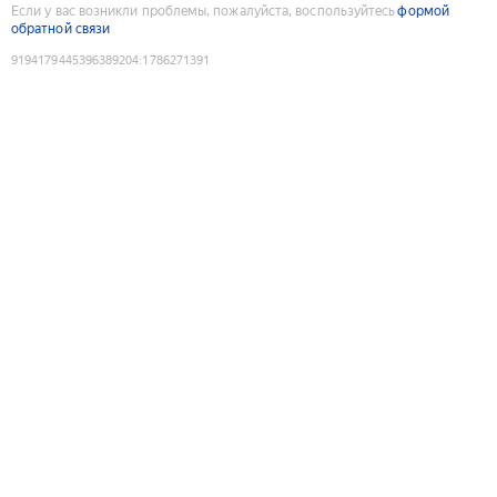
Если у вас возникли проблемы, пожалуйста, воспользуйтесь
формой
обратной связи
9194179445396389204
:
1786271391