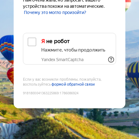
Нам очень жаль, но запросы с вашего
устройства похожи на автоматические.
Почему это могло произойти?
Я не робот
Нажмите, чтобы продолжить
Yandex SmartCaptcha
Если у вас возникли проблемы, пожалуйста,
воспользуйтесь
формой обратной связи
9181800041363225869
:
1786086924