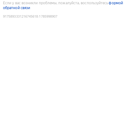
Если у вас возникли проблемы, пожалуйста, воспользуйтесь
формой
обратной связи
9175893331216745618
:
1785998907