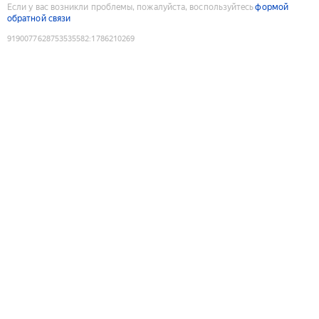
Если у вас возникли проблемы, пожалуйста, воспользуйтесь
формой
обратной связи
9190077628753535582
:
1786210269