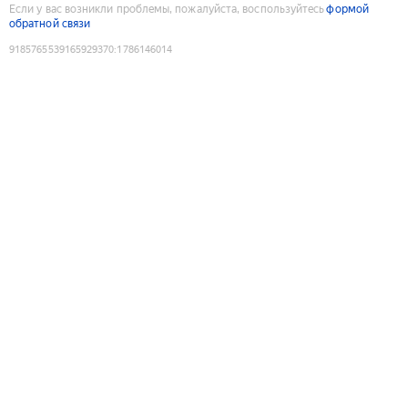
Если у вас возникли проблемы, пожалуйста, воспользуйтесь
формой
обратной связи
9185765539165929370
:
1786146014