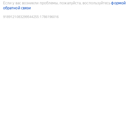
Если у вас возникли проблемы, пожалуйста, воспользуйтесь
формой
обратной связи
9189121083299544255
:
1786196016