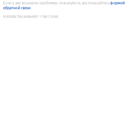
Если у вас возникли проблемы, пожалуйста, воспользуйтесь
формой
обратной связи
9183586756146964997
:
1786113548