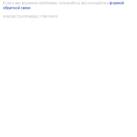
Если у вас возникли проблемы, пожалуйста, воспользуйтесь
формой
обратной связи
9186295732478166562
:
1786153915