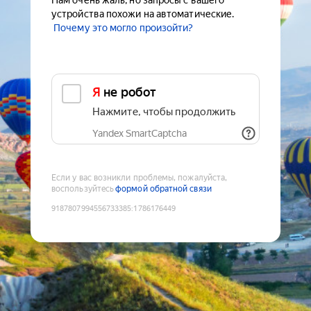
Нам очень жаль, но запросы с вашего
устройства похожи на автоматические.
Почему это могло произойти?
Я не робот
Нажмите, чтобы продолжить
Yandex SmartCaptcha
Если у вас возникли проблемы, пожалуйста,
воспользуйтесь
формой обратной связи
9187807994556733385
:
1786176449