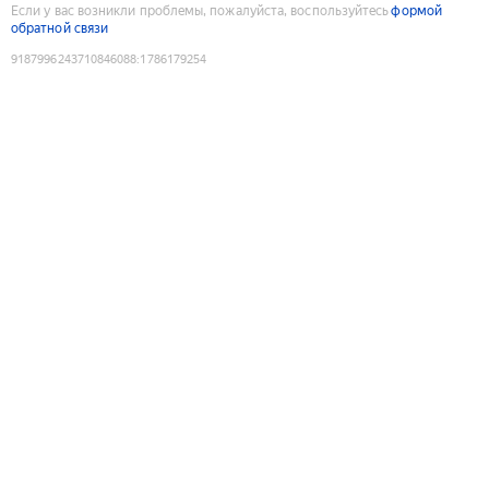
Если у вас возникли проблемы, пожалуйста, воспользуйтесь
формой
обратной связи
9187996243710846088
:
1786179254