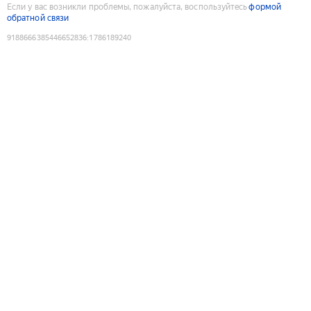
Если у вас возникли проблемы, пожалуйста, воспользуйтесь
формой
обратной связи
9188666385446652836
:
1786189240