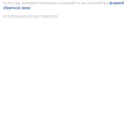
Если у вас возникли проблемы, пожалуйста, воспользуйтесь
формой
обратной связи
9179793535921871525
:
1786057025