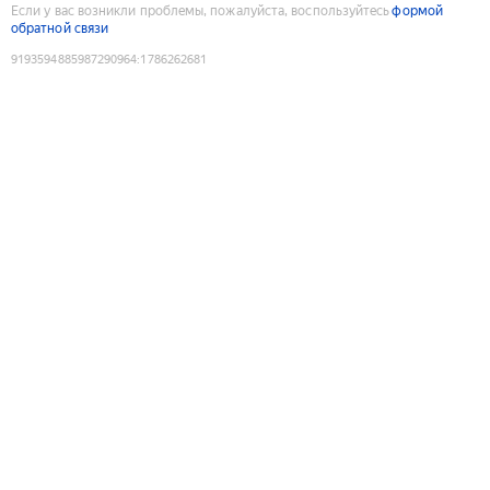
Если у вас возникли проблемы, пожалуйста, воспользуйтесь
формой
обратной связи
9193594885987290964
:
1786262681