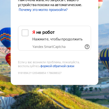
Нам очень жаль, но запросы с вашего
устройства похожи на автоматические.
Почему это могло произойти?
Я не робот
Нажмите, чтобы продолжить
Yandex SmartCaptcha
Если у вас возникли проблемы, пожалуйста,
воспользуйтесь
формой обратной связи
9181894211205488854
:
1786088327