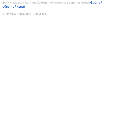
Если у вас возникли проблемы, пожалуйста, воспользуйтесь
формой
обратной связи
9179701391426275504
:
1786055651