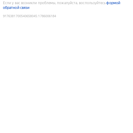
Если у вас возникли проблемы, пожалуйста, воспользуйтесь
формой
обратной связи
9176381700540658045
:
1786006184