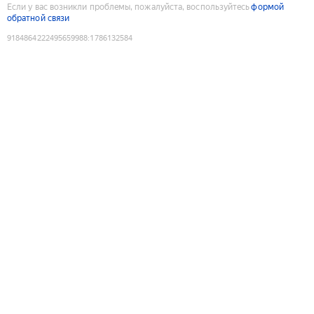
Если у вас возникли проблемы, пожалуйста, воспользуйтесь
формой
обратной связи
9184864222495659988
:
1786132584