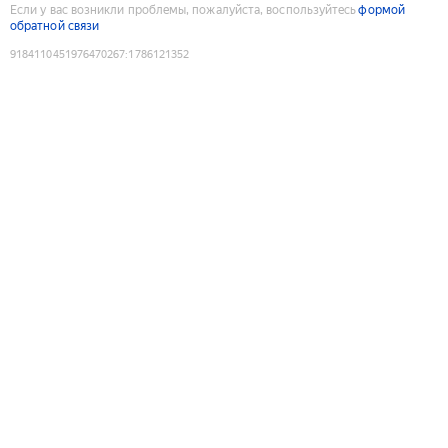
Если у вас возникли проблемы, пожалуйста, воспользуйтесь
формой
обратной связи
9184110451976470267
:
1786121352