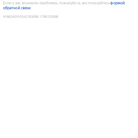
Если у вас возникли проблемы, пожалуйста, воспользуйтесь
формой
обратной связи
9186240915542183088
:
1786153098