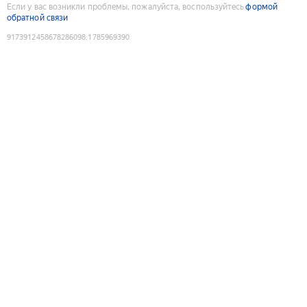
Если у вас возникли проблемы, пожалуйста, воспользуйтесь
формой
обратной связи
9173912458678286098
:
1785969390