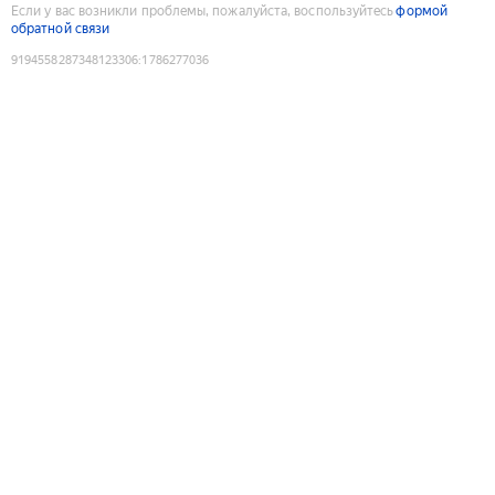
Если у вас возникли проблемы, пожалуйста, воспользуйтесь
формой
обратной связи
9194558287348123306
:
1786277036