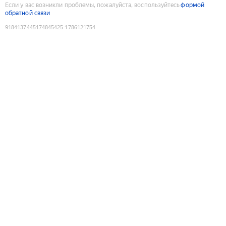
Если у вас возникли проблемы, пожалуйста, воспользуйтесь
формой
обратной связи
9184137445174845425
:
1786121754