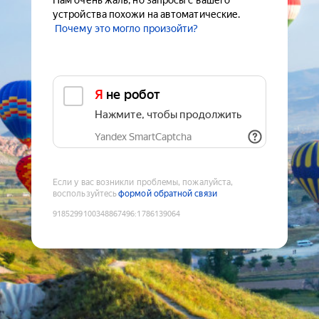
Нам очень жаль, но запросы с вашего
устройства похожи на автоматические.
Почему это могло произойти?
Я не робот
Нажмите, чтобы продолжить
Yandex SmartCaptcha
Если у вас возникли проблемы, пожалуйста,
воспользуйтесь
формой обратной связи
9185299100348867496
:
1786139064