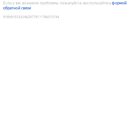
Если у вас возникли проблемы, пожалуйста, воспользуйтесь
формой
обратной связи
9180915533246297797
:
1786073744