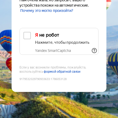
Нам очень жаль, но запросы с вашего
устройства похожи на автоматические.
Почему это могло произойти?
Я не робот
Нажмите, чтобы продолжить
Yandex SmartCaptcha
Если у вас возникли проблемы, пожалуйста,
воспользуйтесь
формой обратной связи
9179532029790933633
:
1786053128