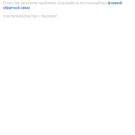
Если у вас возникли проблемы, пожалуйста, воспользуйтесь
формой
обратной связи
9189790940825567063
:
1786205997