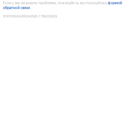
Если у вас возникли проблемы, пожалуйста, воспользуйтесь
формой
обратной связи
9197839424393343585
:
1786325929