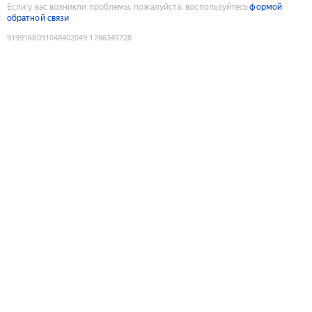
Если у вас возникли проблемы, пожалуйста, воспользуйтесь
формой
обратной связи
9199168091048402049
:
1786345728