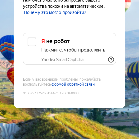
Нам очень жаль, но запросы с вашего
устройства похожи на автоматические.
Почему это могло произойти?
Я не робот
Нажмите, чтобы продолжить
Yandex SmartCaptcha
Если у вас возникли проблемы, пожалуйста,
воспользуйтесь
формой обратной связи
9186757775263156671
:
1786160800