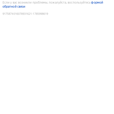
Если у вас возникли проблемы, пожалуйста, воспользуйтесь
формой
обратной связи
9175874016078931621
:
1785998619