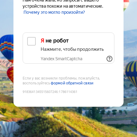
Нам очень жаль, но запросы с вашего
устройства похожи на автоматические.
Почему это могло произойти?
Я не робот
Нажмите, чтобы продолжить
Yandex SmartCaptcha
Если у вас возникли проблемы, пожалуйста,
воспользуйтесь
формой обратной связи
9183641345515607246
:
1786114361