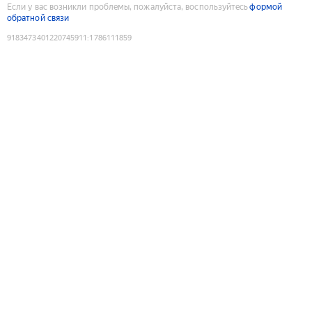
Если у вас возникли проблемы, пожалуйста, воспользуйтесь
формой
обратной связи
9183473401220745911
:
1786111859