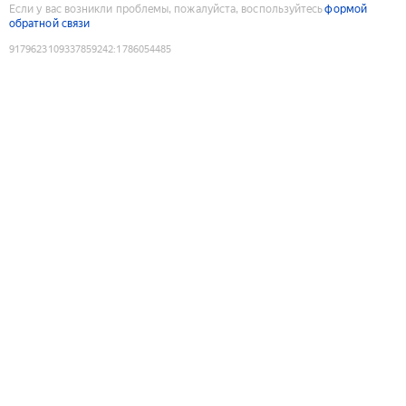
Если у вас возникли проблемы, пожалуйста, воспользуйтесь
формой
обратной связи
9179623109337859242
:
1786054485