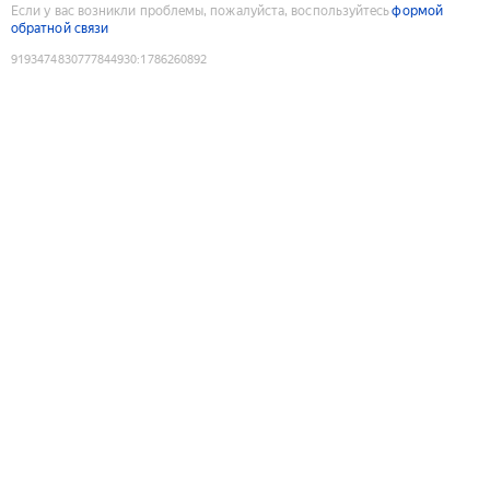
Если у вас возникли проблемы, пожалуйста, воспользуйтесь
формой
обратной связи
9193474830777844930
:
1786260892