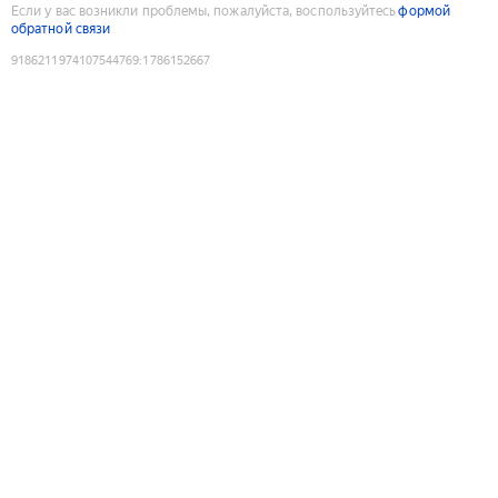
Если у вас возникли проблемы, пожалуйста, воспользуйтесь
формой
обратной связи
9186211974107544769
:
1786152667