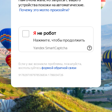
Нам очень жаль, но запросы с вашего
устройства похожи на автоматические.
Почему это могло произойти?
Я не робот
Нажмите, чтобы продолжить
Yandex SmartCaptcha
Если у вас возникли проблемы, пожалуйста,
воспользуйтесь
формой обратной связи
9178297097978536834
:
1786034726