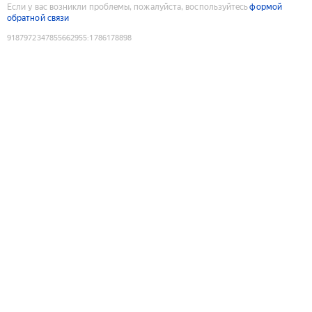
Если у вас возникли проблемы, пожалуйста, воспользуйтесь
формой
обратной связи
9187972347855662955
:
1786178898