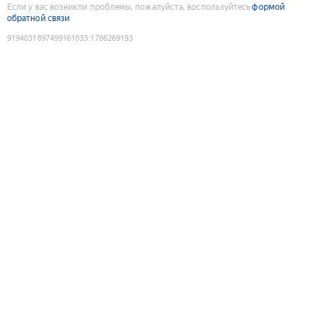
Если у вас возникли проблемы, пожалуйста, воспользуйтесь
формой
обратной связи
9194031897499161033
:
1786269193