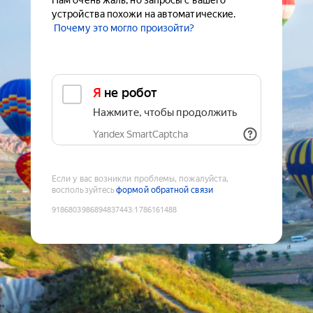
Нам очень жаль, но запросы с вашего
устройства похожи на автоматические.
Почему это могло произойти?
Я не робот
Нажмите, чтобы продолжить
Yandex SmartCaptcha
Если у вас возникли проблемы, пожалуйста,
воспользуйтесь
формой обратной связи
9186803986894837443
:
1786161488