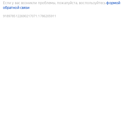
Если у вас возникли проблемы, пожалуйста, воспользуйтесь
формой
обратной связи
9189785122690217071
:
1786205911