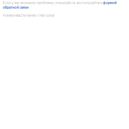
Если у вас возникли проблемы, пожалуйста, воспользуйтесь
формой
обратной связи
9184854466276146490
:
1786132438