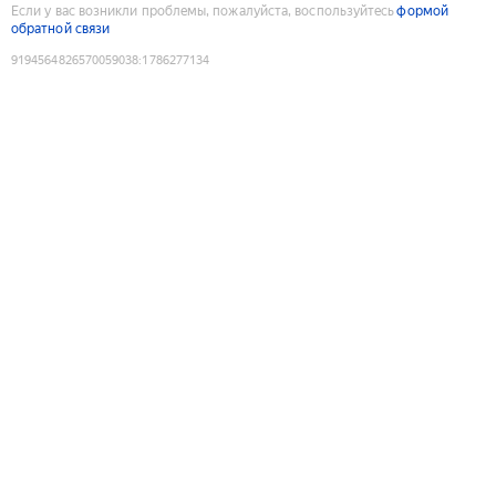
Если у вас возникли проблемы, пожалуйста, воспользуйтесь
формой
обратной связи
9194564826570059038
:
1786277134